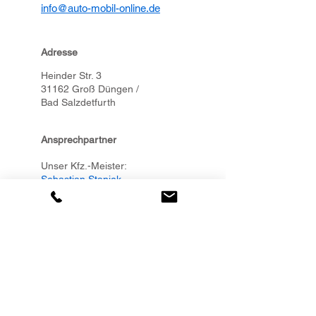
info@auto-mobil-online.de
Adresse
Heinder Str. 3
31162 Groß Düngen /
Bad Salzdetfurth
Ansprechpartner
Unser Kfz.-Meister:
Sebastian Stanjek
Geschäftsführer:
Lars Chudziak
Bei Fragen zu Zahlungen/
Rechnungen/ Personalmanagement:
buchhaltung@auto-mobil-online.de
Öffnungszeiten